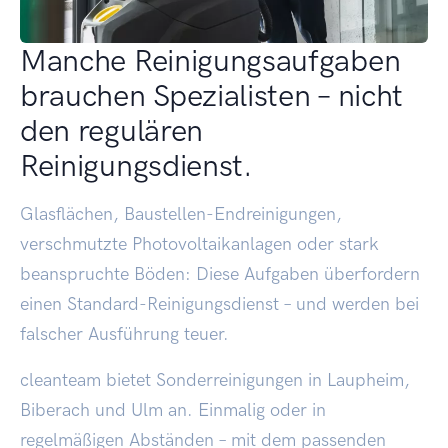
Manche Reinigungsaufgaben
brauchen Spezialisten – nicht
den regulären
Reinigungsdienst.
Glasflächen, Baustellen-Endreinigungen,
verschmutzte Photovoltaikanlagen oder stark
beanspruchte Böden: Diese Aufgaben überfordern
einen Standard-Reinigungsdienst – und werden bei
falscher Ausführung teuer.
cleanteam bietet Sonderreinigungen in Laupheim,
Biberach und Ulm an. Einmalig oder in
regelmäßigen Abständen – mit dem passenden